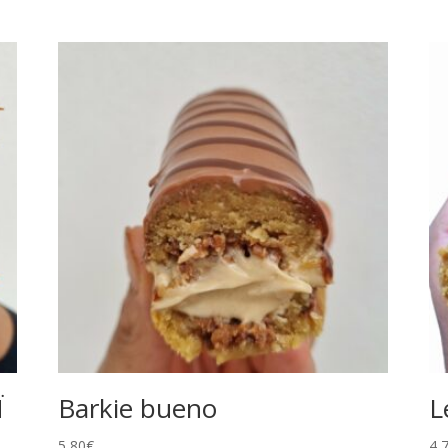
Ï
Barkie bueno
L
5,80
€
4,