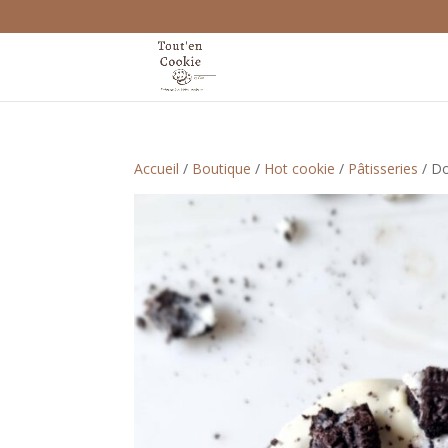
Accueil
/
Boutique
/
Hot cookie
/
Pâtisseries
/ D