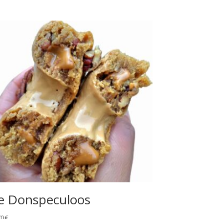
e Donspeculoos
70
€