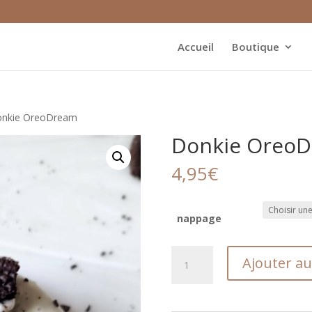
Accueil
Boutique
onkie OreoDream
Donkie Oreo
4,95
€
nappage
quantité
Ajouter au
de
Donkie
OreoDream