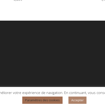
méliorer votre expérience de navigation. En continuant, vous consen
Paramètres des cookies
Accepter
munication
| tous droits réservés