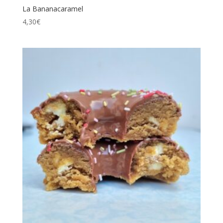
La Bananacaramel
4,30
€