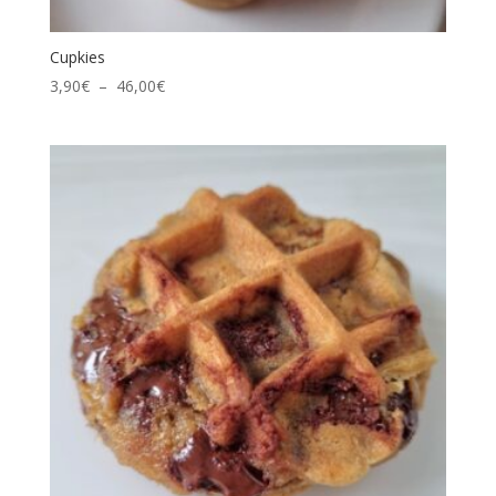
Cupkies
Plage
3,90
€
–
46,00
€
de
prix :
3,90€
à
46,00€