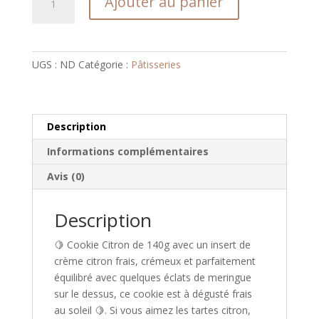
Ajouter au panier
de
Cookie
Citron
meringué
UGS :
ND
Catégorie :
Pâtisseries
Description
Informations complémentaires
Avis (0)
Description
🍋 Cookie Citron de 140g avec un insert de
crème citron frais, crémeux et parfaitement
équilibré avec quelques éclats de meringue
sur le dessus, ce cookie est à dégusté frais
au soleil 🍋. Si vous aimez les tartes citron,