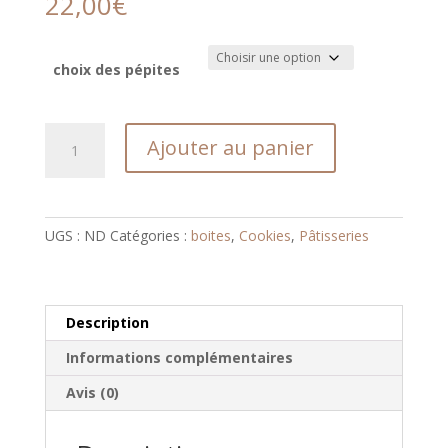
22,00
€
choix des pépites
quantité
Ajouter au panier
de
Boite
de
10
UGS :
ND
Catégories :
boites
,
Cookies
,
Pâtisseries
minis
cookies
Description
Informations complémentaires
Avis (0)