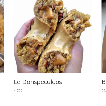
Le Donspeculoos
B
4,70
€
22