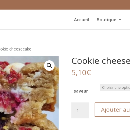
Accueil
Boutique
okie cheesecake
Cookie chees
5,10
€
saveur
quantité
Ajouter au
de
Cookie
cheesecake