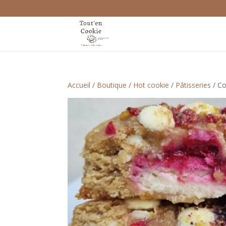
Accueil
/
Boutique
/
Hot cookie
/
Pâtisseries
/ Co