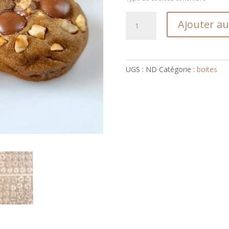
quantité
Ajouter au
de
La
boîte
de
UGS :
ND
Catégorie :
boites
30
minis
cookies