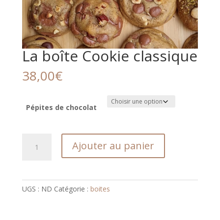
La boîte Cookie classique
38,00
€
Pépites de chocolat
quantité
Ajouter au panier
de
La
boîte
Cookie
UGS :
ND
Catégorie :
boites
classique