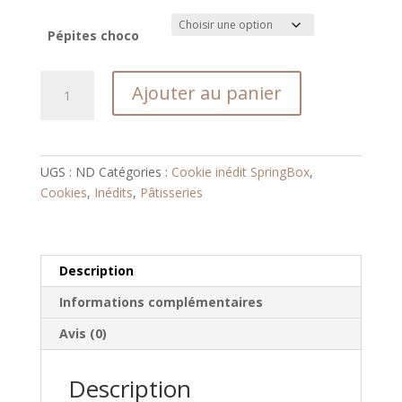
Pépites choco
quantité
Ajouter au panier
de
Le
PralinéChoco
UGS :
ND
Catégories :
Cookie inédit SpringBox
,
Cookies
,
Inédits
,
Pâtisseries
Description
Informations complémentaires
Avis (0)
Description