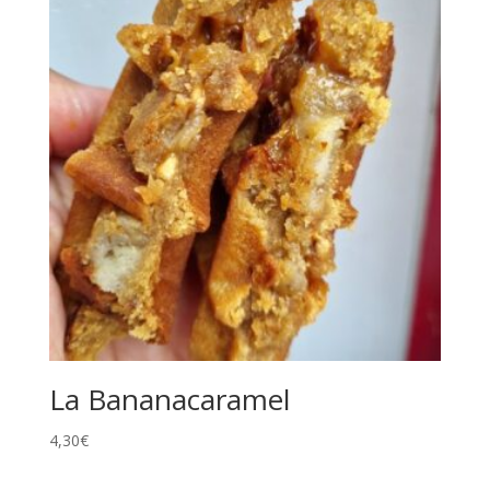
La Bananacaramel
4,30
€