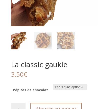
La classic gaukie
3,50
€
Pépites de chocolat
quantité
Ajouter au panier