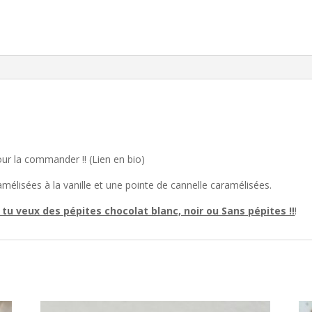
our la commander !! (Lien en bio)
isées à la vanille et une pointe de cannelle caramélisées.
tu veux des pépites chocolat blanc, noir ou Sans pépites !!
!