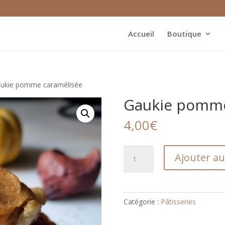
Accueil
Boutique
aukie pomme caramélisée
Gaukie pomme
4,00
€
quantité
Ajouter au
de
Gaukie
pomme
caramélisée
Catégorie :
Pâtisseries