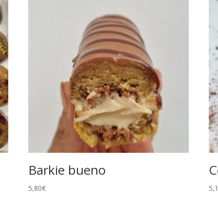
e
Barkie bueno
C
5,80
€
5,