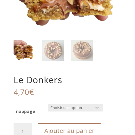
Le Donkers
4,70
€
nappage
quantité
Ajouter au panier
de