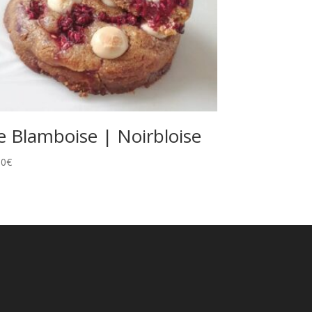
e Blamboise | Noirbloise
00
€