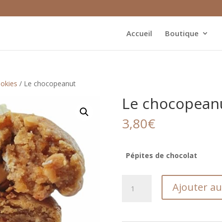
Accueil
Boutique
okies
/ Le chocopeanut
Le chocopean
3,80
€
Pépites de chocolat
quantité
Ajouter au
de
Le
chocopeanut