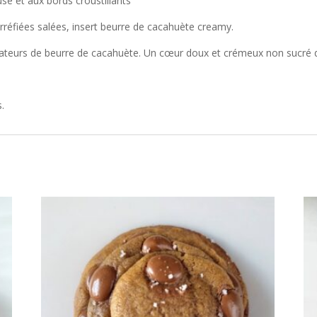
se et aux bords croustillants
rréfiées salées, insert beurre de cacahuète creamy.
teurs de beurre de cacahuète. Un cœur doux et crémeux non sucré qui 
s.