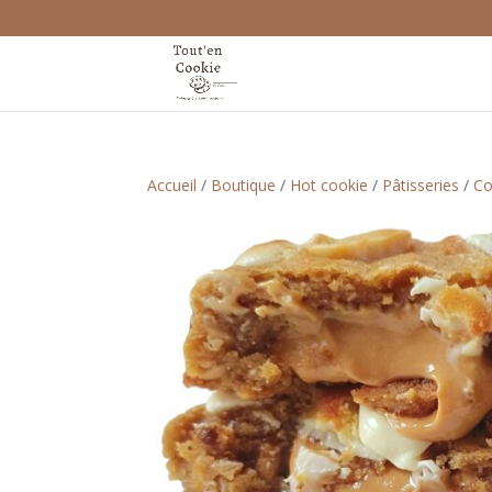
Accueil
/
Boutique
/
Hot cookie
/
Pâtisseries
/
Co