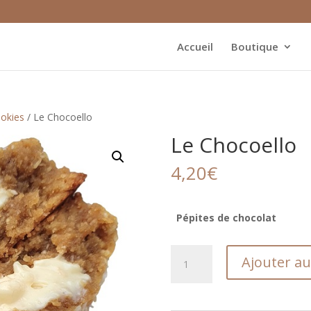
Accueil
Boutique
okies
/ Le Chocoello
Le Chocoello
4,20
€
Pépites de chocolat
quantité
Ajouter au
de
Le
Chocoello