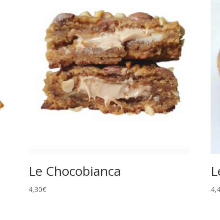
Le Chocobianca
L
4,30
€
4,