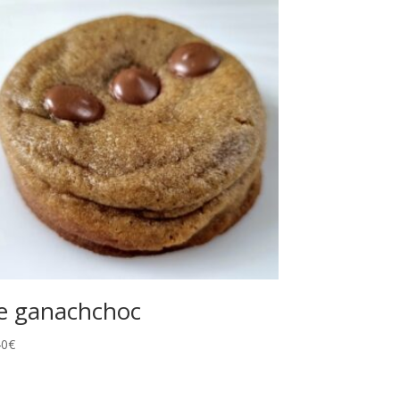
e ganachchoc
40
€