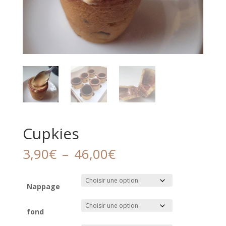
Cupkies
Plage
3,90
€
–
46,00
€
de
prix :
3,90€
Nappage
à
46,00€
fond