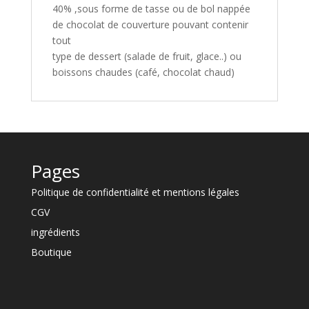
40% ,sous forme de tasse ou de bol nappée
de chocolat de couverture pouvant contenir
tout
type de dessert (salade de fruit, glace..) ou
boissons chaudes (café, chocolat chaud)
Pages
Politique de confidentialité et mentions légales
CGV
ingrédients
Boutique